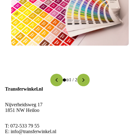
1
/
2
Transferwinkel.nl
Nijverheidsweg 17
1851 NW Heiloo
T:
072-533 79 55
E:
info@transferwinkel.nl