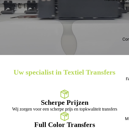
Con
Uw specialist in Textiel Transfers
F
Scherpe Prijzen
Wij zorgen voor een scherpe prijs en topkwaliteit transfers
M
Full Color Transfers